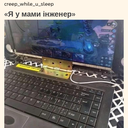
creep_while_u_sleep
«Я у мами інженер»