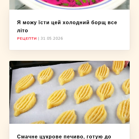
Я можу їсти цей холодний борщ все
літо
РЕЦЕПТИ
|
31.05.2026
Смачне цукрове печиво, готую до