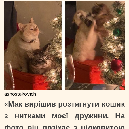
ashostakovich
«Мак вирішив розтягнути кошик
з нитками моєї дружини. На
фото він позіхає з цілковитою