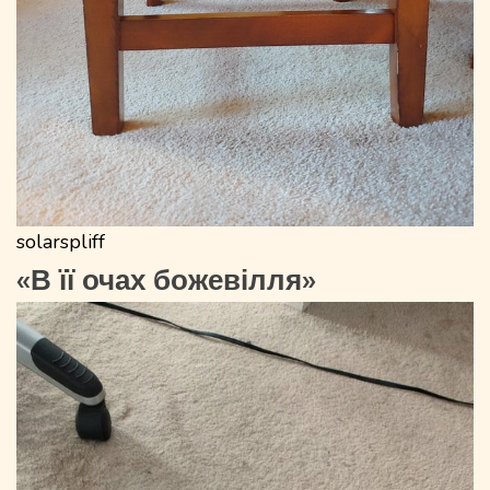
solarspliff
«В її очах божевілля»