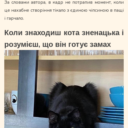
За словами автора, в кадр не потрапив момент, коли
це нахабне створіння тікало з єдиною чіпсиною в пащі
і гарчало.
Коли знаходиш кота зненацька і
розумієш, що він готує замах