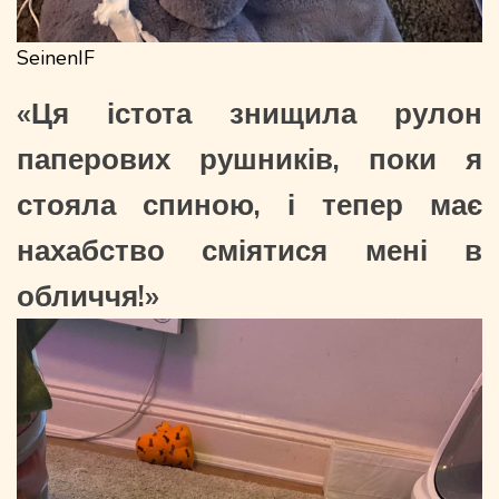
SeinenIF
«Ця істота знищила рулон
паперових рушників, поки я
стояла спиною, і тепер має
нахабство сміятися мені в
обличчя!»