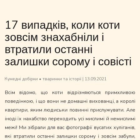
17 випадків, коли коти
зовсім знахабніли і
втратили останні
залишки сорому і совісті
Кумедні добірки
•
тваринки та історії
|
13.09.2021
Всім відомо, що коти відрізняються примхливою
поведінкою, і що вони не домашні вихованці, а королі
квартири, яким людиськи повинні прислужувати. Але
іноді їх нахабство переходить усі мислимі й немислимі
межі! Ми зібрали для вас фотографії вусатих хуліганів,
які втратили останні залишки сорому і зовсім забули,