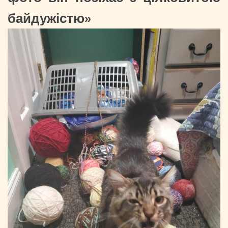
байдужістю»