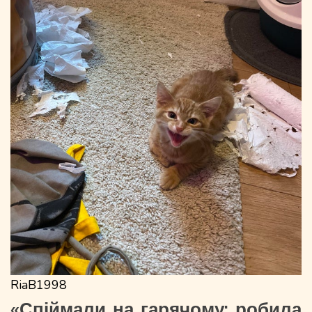
RiaB1998
«Спіймали на гарячому: робила