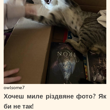
owlsome7
Хочеш миле різдвяне фото? Як
би не так!