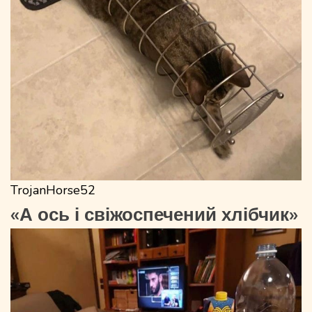
TrojanHorse52
«А ось і свіжоспечений хлібчик»