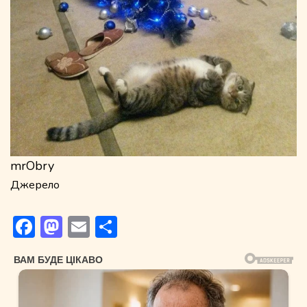
mrObry
Джерело
Facebook
Mastodon
Email
Поділитися