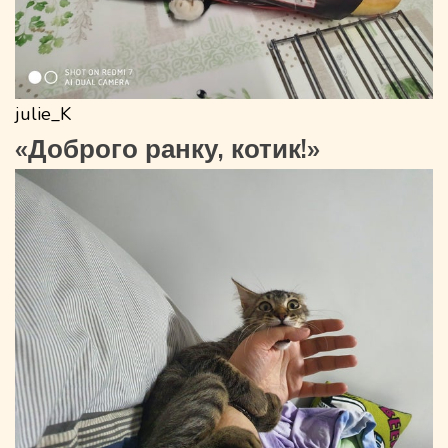
julie_K
«Доброго ранку, котик!»