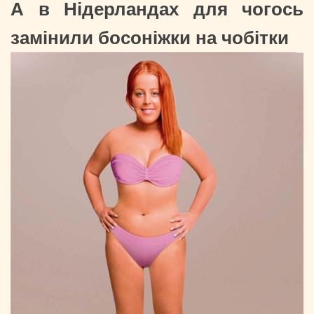
А в Нідерландах для чогось
замінили босоніжки на чобітки