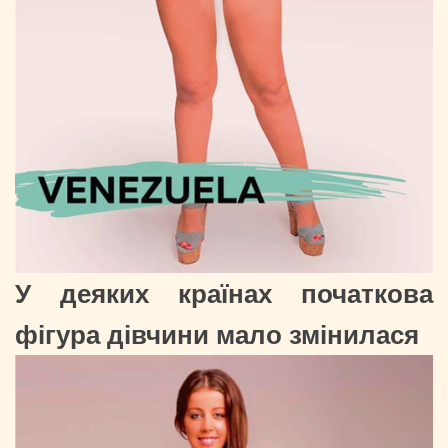
У деяких країнах початкова
фігура дівчини мало змінилася