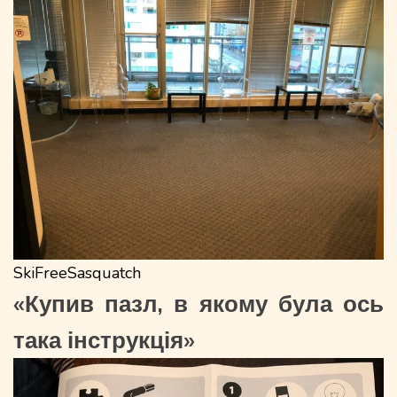
SkiFreeSasquatch
«Купив пазл, в якому була ось
така інструкція»