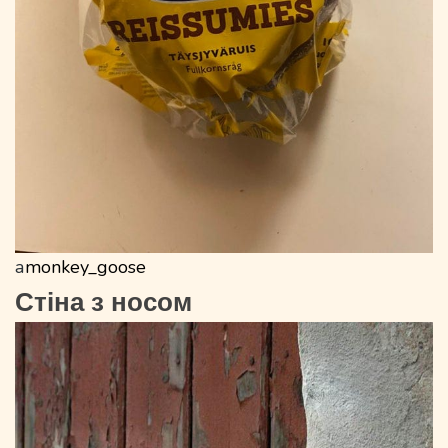
а
monkey_goose
Стіна з носом