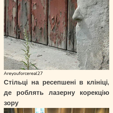
Areyouforcereal27
Стільці на ресепшені в клініці,
де роблять лазерну корекцію
зору