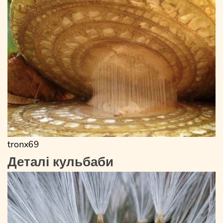
tronx69
Деталі кульбаби