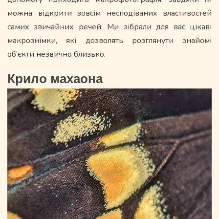
можна відкрити зовсім несподіваних властивостей
самих звичайних речей. Ми зібрали для вас цікаві
макрознімки, які дозволять розглянути знайомі
об’єкти незвично близько.
Крило махаона