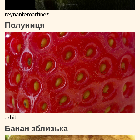
reynantemartinez
Полуниця
arbili
Банан зблизька