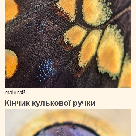
maliina8
Кінчик кулькової ручки