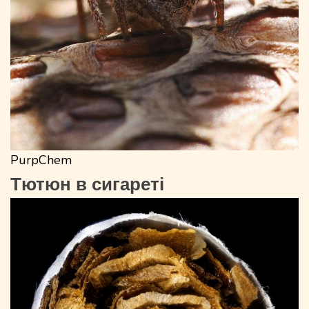
PurpChem
Тютюн в сигареті