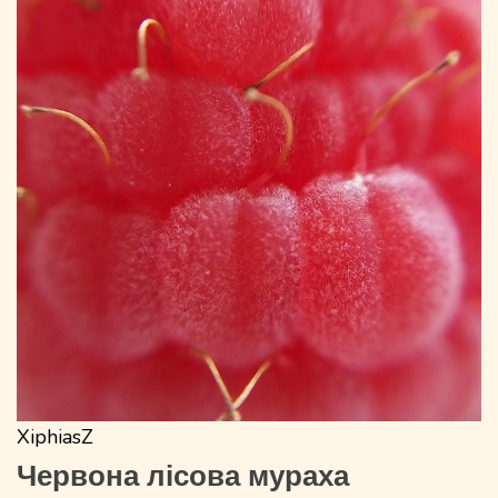
XiphiasZ
Червона лісова мураха