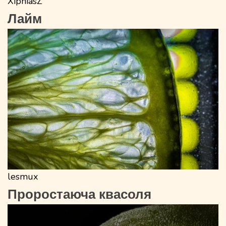
XiphiasZ
Лайм
lesmux
Проростаюча квасоля