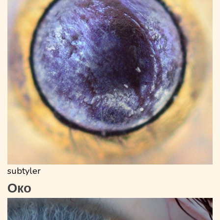
subtyler
Око