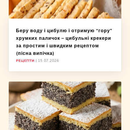
Беру воду і цибулю і отримую “гору”
хрумких паличок – цибульні крекери
за простим і швидким рецептом
(пісна випічка)
РЕЦЕПТИ
|
15.07.2026