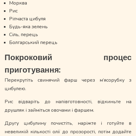
Морква
Рис
Ріпчаста цибуля
Будь-яка зелень
Сіль, перець
Болгарський перець
Покроковий процес
приготування:
Перекрутіть свинячий фарш через м’ясорубку з
цибулею.
Рис відваріть до напівготовності, відкиньте на
друшляк і займіться овочами і фаршем.
Другу цибулину почистіть, наріжте і готуйте в
невеликій кількості олії до прозорості, потім додайте