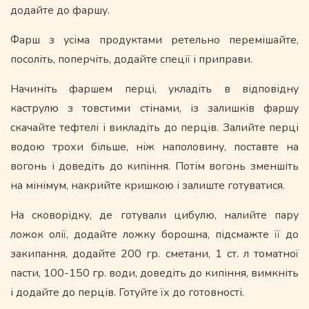
додайте до фаршу.
Фарш з усіма продуктами ретельно перемішайте,
посоліть, поперчіть, додайте спеції і приправи.
Начиніть фаршем перці, укладіть в відповідну
каструлю з товстими стінами, із залишків фаршу
скачайте тефтелі і викладіть до перців. Залийте перці
водою трохи більше, ніж наполовину, поставте на
вогонь і доведіть до кипіння. Потім вогонь зменшіть
на мінімум, накрийте кришкою і залиште готуватися.
На сковорідку, де готували цибулю, налийте пару
ложок олії, додайте ложку борошна, підсмажте її до
закипання, додайте 200 гр. сметани, 1 ст. л томатної
пасти, 100-150 гр. води, доведіть до кипіння, вимкніть
і додайте до перців. Готуйте їх до готовності.