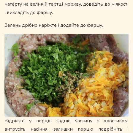
натерту на великій тертці моркву, доведіть до м’якості
і викладіть до фаршу.
Зелень дрібно наріжте і додайте до фаршу.
Відріжте у перців задню частину з хвостиком,
витрусіть насіння, залишки перцю подрібніть і