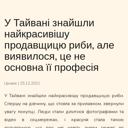
У Тайвані знайшли
найкрасивішу
продавщицю риби, але
виявилося, це не
основна її професія
Цікаве
|
25.12.2021
У Тайвані знайшли найкрасивішу продавщицю риби.
Спершу на дівчину, що стояла за прилавком, звернули
увагу покупці. Люди стали ділитися фотографіями та
відео в соцмережах, і красуня стала такою
популярною, що про неї навіть зняли сюжет по