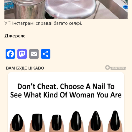
У її Інстаграмі справді багато селфі.
Джерело
Facebook
Mastodon
Email
Поділитися