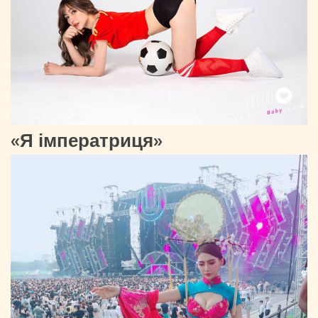
«Я імператриця»