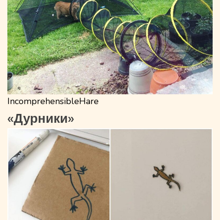
IncomprehensibleHare
«Дурники»