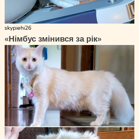
skypiehi26
«Німбус змінився за рік»