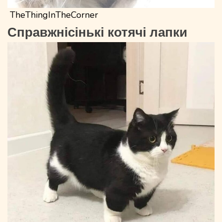
TheThingInTheCorner
Справжнісінькі котячі лапки