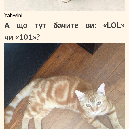
Yahwini
А що тут бачите ви: «LOL»
чи «101»?