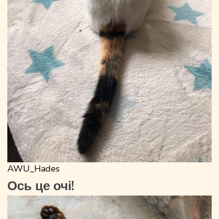
AWU_Hades
Ось це очі!