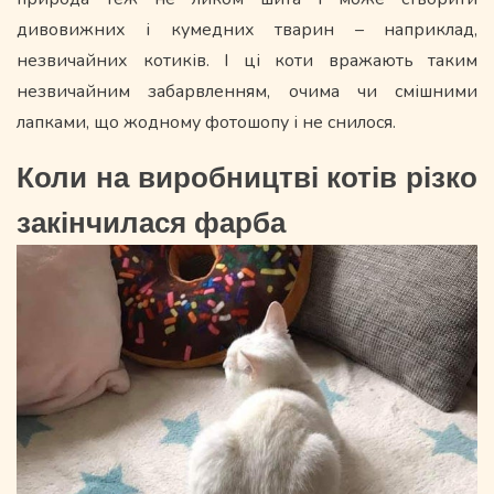
дивовижних і кумедних тварин – наприклад,
незвичайних котиків. І ці коти вражають таким
незвичайним забарвленням, очима чи смішними
лапками, що жодному фотошопу і не снилося.
Коли на виробництві котів різко
закінчилася фарба