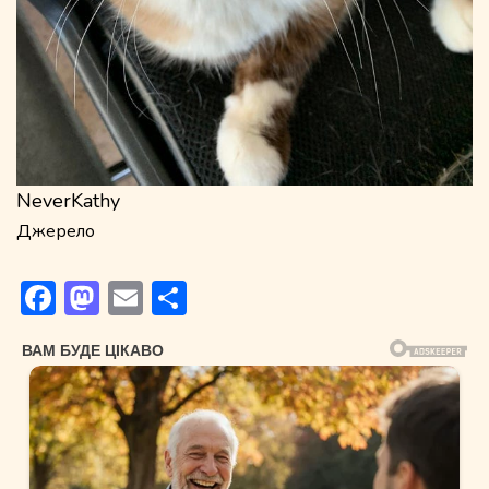
NeverKathy
Джерело
Facebook
Mastodon
Email
Поділитися