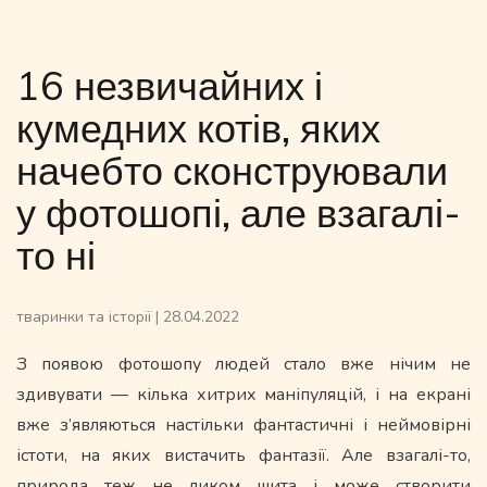
16 незвичайних і
кумедних котів, яких
начебто сконструювали
у фотошопі, але взагалі-
то ні
тваринки та історії
|
28.04.2022
З появою фотошопу людей стало вже нічим не
здивувати — кілька хитрих маніпуляцій, і на екрані
вже з’являються настільки фантастичні і неймовірні
істоти, на яких вистачить фантазії. Але взагалі-то,
природа теж не ликом шита і може створити