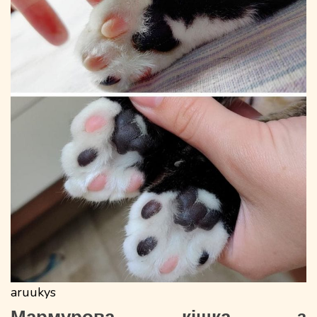
aruukys
Мармурова кішка з