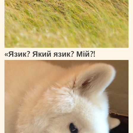
«Язик? Який язик? Мій?!