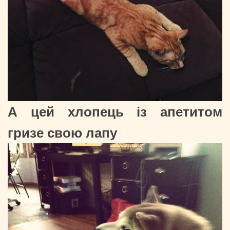
А цей хлопець із апетитом
гризе свою лапу