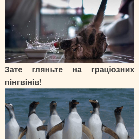
Зате гляньте на граціозних
пінгвінів!