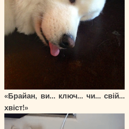
«Брайан, ви… ключ… чи… свій…
хвіст!»