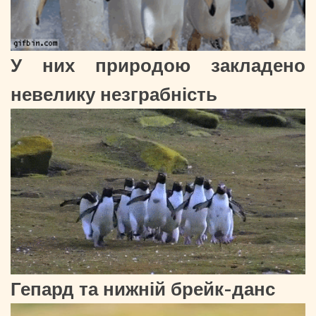
У них природою закладено
невелику незграбність
Гепард та нижній брейк-данс