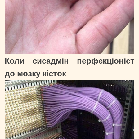
Коли сисадмін перфекціоніст
до мозку кісток