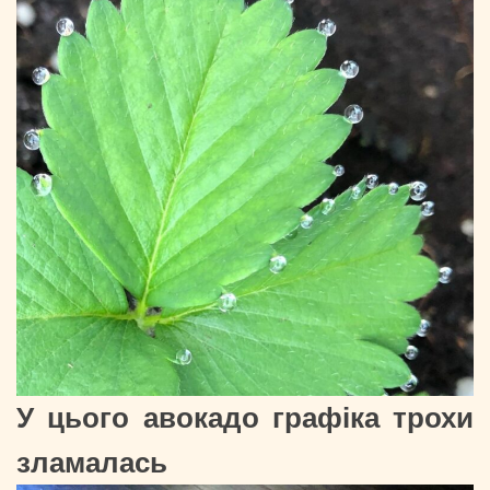
У цього авокадо графіка трохи
зламалась