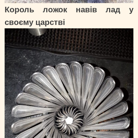
Король ложок навів лад у
своєму царстві