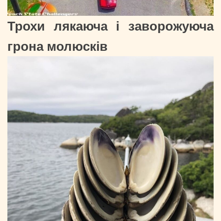
Трохи лякаюча і заворожуюча
грона молюсків