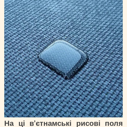
На ці в’єтнамські рисові поля