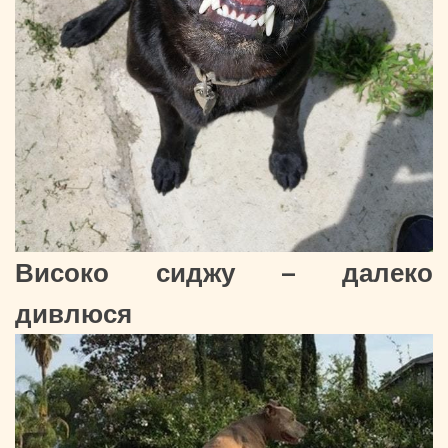
Високо сиджу – далеко
дивлюся