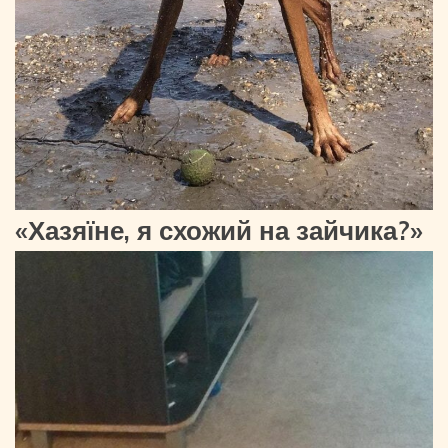
«Хазяїне, я схожий на зайчика?»