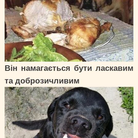
Він намагається бути ласкавим
та доброзичливим