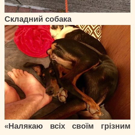
Складний собака
«Налякаю всіх своїм грізним