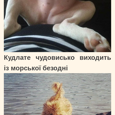
Кудлате чудовисько виходить
із морської безодні