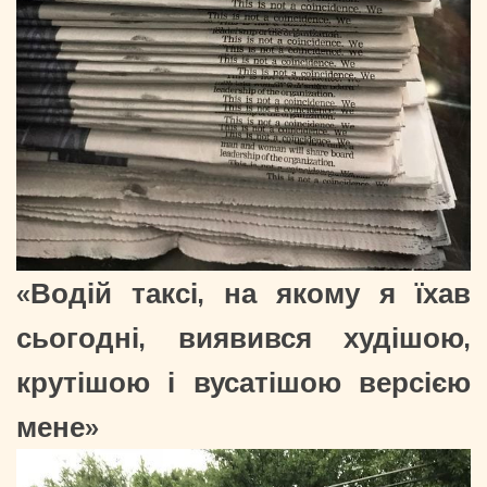
«Водій таксі, на якому я їхав
сьогодні, виявився худішою,
крутішою і вусатішою версією
мене»