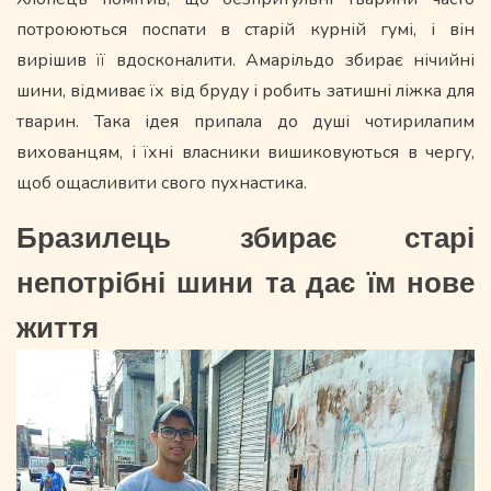
потроюються поспати в старій курній гумі, і він
вирішив її вдосконалити. Амарільдо збирає нічийні
шини, відмиває їх від бруду і робить затишні ліжка для
тварин. Така ідея припала до душі чотирилапим
вихованцям, і їхні власники вишиковуються в чергу,
щоб ощасливити свого пухнастика.
Бразилець збирає старі
непотрібні шини та дає їм нове
життя