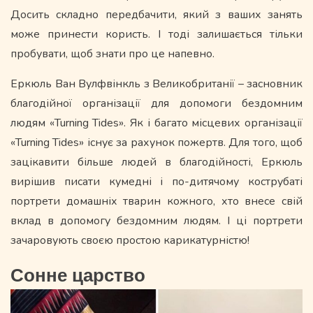
Досить складно передбачити, який з ваших занять
може принести користь. І тоді залишається тільки
пробувати, щоб знати про це напевно.
Еркюль Ван Вулфвінкль з Великобританії – засновник
благодійної організації для допомоги бездомним
людям «Turning Tides». Як і багато місцевих організації
«Turning Tides» існує за рахунок пожертв. Для того, щоб
зацікавити більше людей в благодійності, Еркюль
вирішив писати кумедні і по-дитячому кострубаті
портрети домашніх тварин кожного, хто внесе свій
вклад в допомогу бездомним людям. І ці портрети
зачаровують своєю простою карикатурністю!
Сонне царство