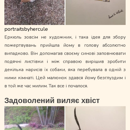
portraitsbyhercule
Еркюль зовсім не художник, і така ідея для збору
пожертвувань прийшла йому в голову абсолютно
випадково. Він допомагав своєму синові заповнювати
подячні листівки і між справою вирішив зробити
декілька нарисів їх собаки, яка перебувала в одній з
ними кімнаті. Цей малюнок здався йому безглуздим і
в той же час милим. Так все і почалося.
Задоволений виляє хвіст