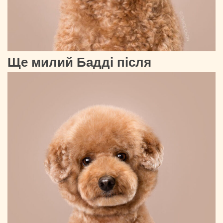
Ще милий Бадді після