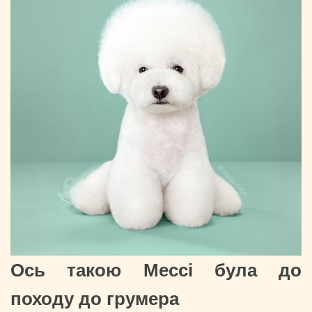
Ось такою Мессі була до
походу до грумера