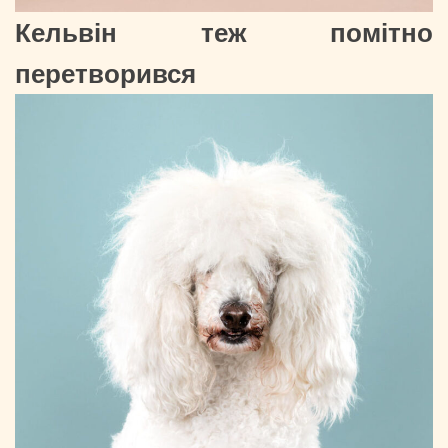
Кельвін теж помітно
перетворився