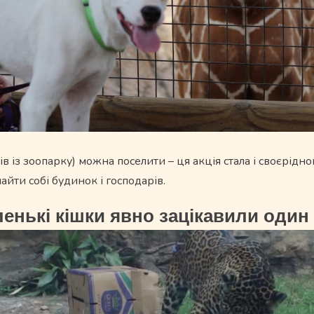
вірів із зоопарку) можна поселити – ця акція стала і своєрід
найти собі будинок і господарів.
ленькі кішки явно зацікавили один