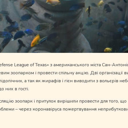
efense League of Texas» з американського міста Сан-Антон
евим зоопарком і провести спільну акцію. Дві організації 
ідопічних, а так як жирафів і гієн виводити з вольєрів неб
 них в гості.
рансляцію зоопарк і притулок вирішили провести для того, щ
облеми – через коронавіруса пожертвування неприбуткови