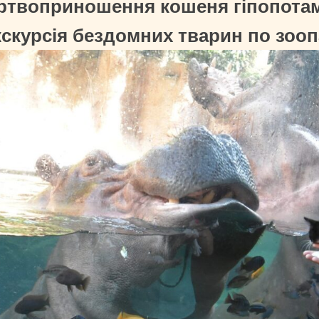
ертвоприношення кошеня гіпопотам
кскурсія бездомних тварин по зоо