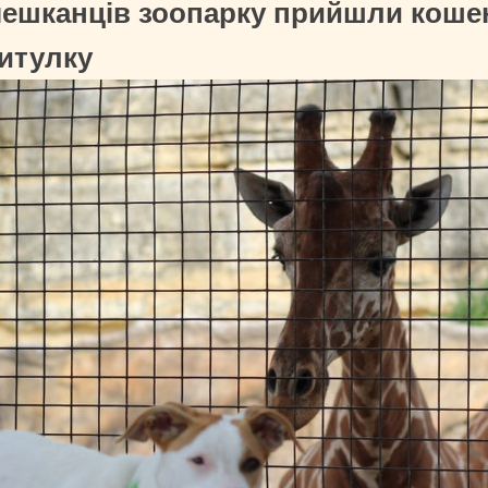
 мешканців зоопарку прийшли кошен
ритулку