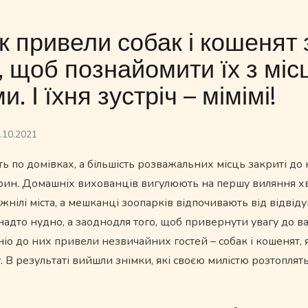
к привели собак і кошенят 
, щоб познайомити їх з мі
. І їхня зустріч – мімімі!
.10.2021
ь по домівках, а більшість розважальних місць закриті до 
арин. Домашніх вихованців вигулюють на першу виляння хво
нілі міста, а мешканці зоопарків відпочивають від відвід
надто нудно, а заоднодля того, щоб привернути увагу до ва
іо до них привели незвичайних гостей – собак і кошенят, 
 В результаті вийшли знімки, які своєю милістю розтоплят