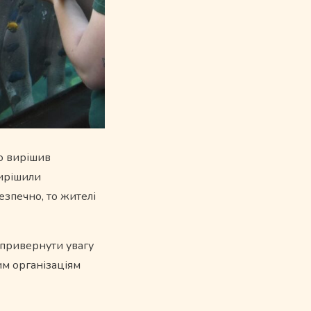
іо вирішив
вирішили
езпечно, то жителі
о привернути увагу
м організаціям