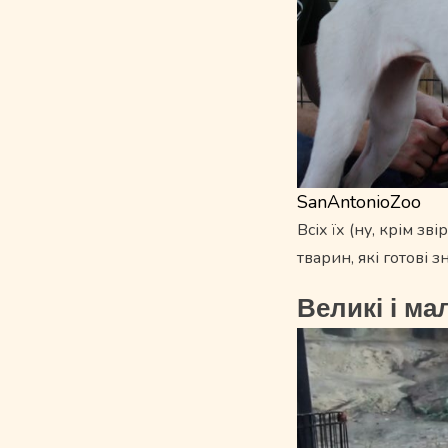
SanAntonioZoo
Всіх їх (ну, крім з
тварин, які готові з
Великі і ма