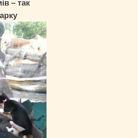
ів – так
парку