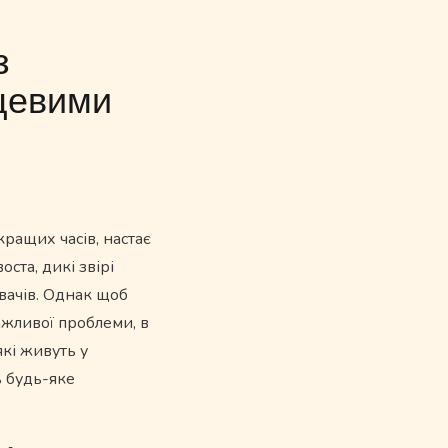
з
сцевими
кращих часів, настає
ста, дикі звірі
увачів. Однак щоб
жливої ​​проблеми, в
які живуть у
ь будь-яке