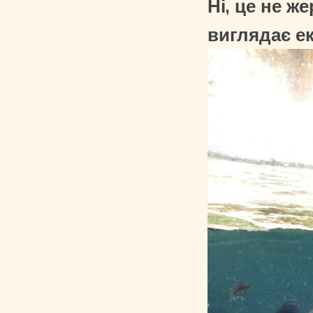
Ні, це не ж
виглядає е