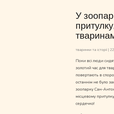
У зоопар
притулку
тваринами
тваринки та історії
|
22
Поки всі люди сидят
золотий час для тв
повертають в спорож
останнім не було за
зоопарку Сан-Антон
місцевому притулку.
сердечко!