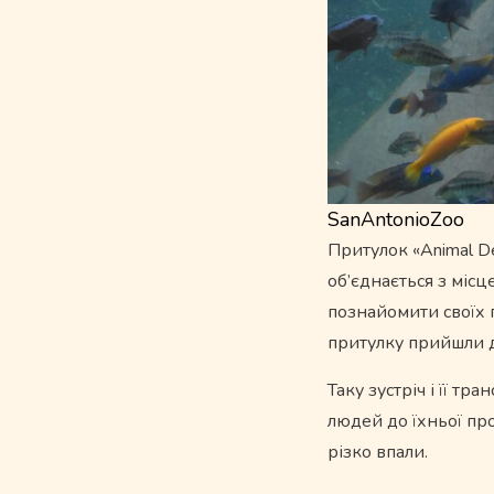
SanAntonioZoo
Притулок «Animal D
об’єднається з місц
познайомити своїх п
притулку прийшли до
Таку зустріч і її т
людей до їхньої пр
різко впали.